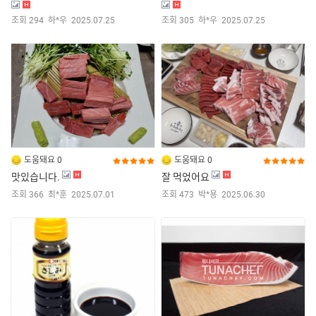
조회 294
하*우
2025.07.25
조회 305
하*우
2025.07.25
도움돼요 0
도움돼요 0
맛있습니다.
잘 먹었어요
조회 366
최*훈
2025.07.01
조회 473
박*용
2025.06.30