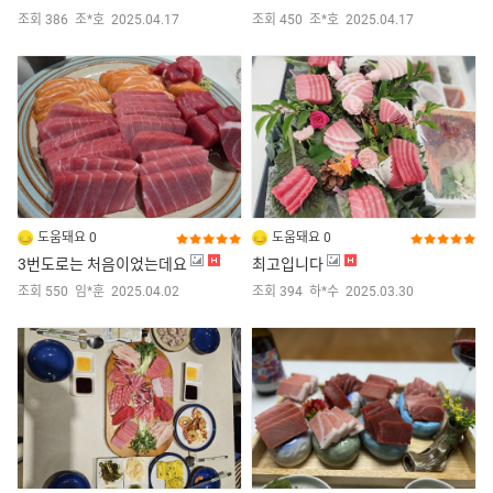
조회 386
조*호
2025.04.17
조회 450
조*호
2025.04.17
도움돼요 0
도움돼요 0
3번도로는 처음이었는데요
최고입니다
조회 550
임*훈
2025.04.02
조회 394
하*수
2025.03.30