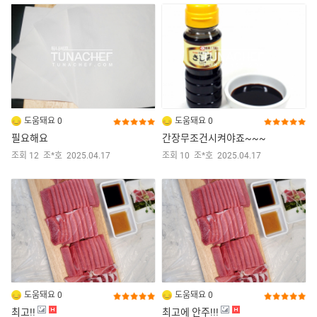
도움돼요 0
도움돼요 0
필요해요
간장무조건시켜야죠~~~
조회 12
조*호
2025.04.17
조회 10
조*호
2025.04.17
도움돼요 0
도움돼요 0
최고!!
최고에 안주!!!