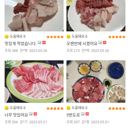
도움돼요 0
도움돼요 0
맛있게 먹었습니다.
오랜만에 시켰어요
조회 388
전*택
2025.05.26
조회 273
전*택
2025.05.26
도움돼요 0
도움돼요 0
너무 맛있어요
3번도로
조회 506
감*기
2025.05.21
조회 357
김*형
2025.05.01