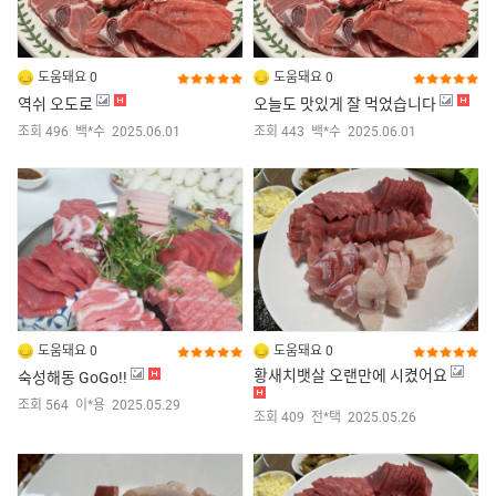
도움돼요 0
도움돼요 0
역쉬 오도로
오늘도 맛있게 잘 먹었습니다
조회 496
백*수
2025.06.01
조회 443
백*수
2025.06.01
도움돼요 0
도움돼요 0
황새치뱃살 오랜만에 시켰어요
숙성해동 GoGo!!
조회 564
이*용
2025.05.29
조회 409
전*택
2025.05.26