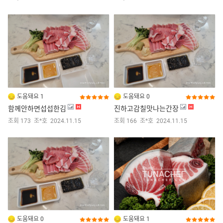
도움돼요 1
도움돼요 0
함께안하면섭섭한김
진하고감칠맛나는간장
조회 173
조*호
2024.11.15
조회 166
조*호
2024.11.15
도움돼요 0
도움돼요 1