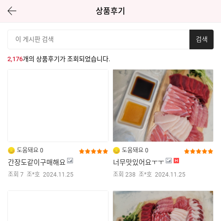
상품후기
상품후기
2,176
개의 상품후기가 조회되었습니다.
도움돼요 0
도움돼요 0
간장도같이구매해요
너무맛있어요ㅜㅜ
조회 7
조*호
2024.11.25
조회 238
조*호
2024.11.25