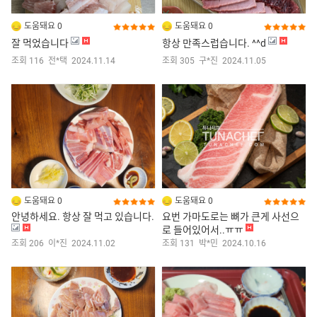
도움돼요 0
도움돼요 0
잘 먹었습니다
항상 만족스럽습니다. ^^d
조회 116
전*택
2024.11.14
조회 305
구*진
2024.11.05
도움돼요 0
도움돼요 0
안녕하세요. 항상 잘 먹고 있습니다.
요번 가마도로는 뼈가 큰게 사선으
로 들어있어서..ㅠㅠ
조회 206
이*진
2024.11.02
조회 131
박*민
2024.10.16