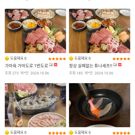
도움돼요 0
도움돼요 0
가마육 가마도로 1번도로
항상 실패없는 튜나셰프!!
조회 273
박*민
2024.10.06
조회 185
박*민
2024.10.06
도움돼요 0
도움돼요 0