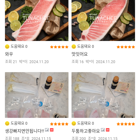
도움돼요 0
도움돼요 0
와우
맛잇어요
조회 21
박*이
2024.11.20
조회 16
박*이
2024.11.20
도움돼요 0
도움돼요 0
생강빠지면안됩니다!!
두툼하고좋아요
조회 188
조*호
2024.11.15
조회 200
조*호
2024.11.15