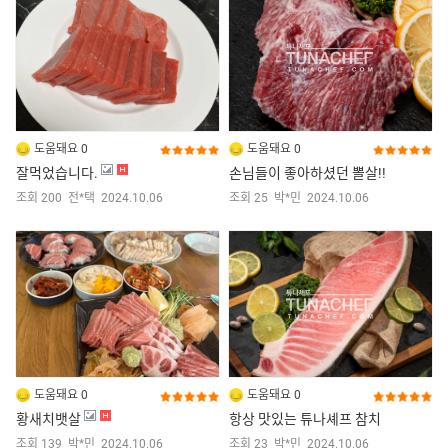
도움돼요 0
도움돼요 0
잘먹었습니다.
손님들이 좋아하셨던 뽈살!!
조회 200
전*택
2024.10.06
조회 25
박*민
2024.10.06
도움돼요 0
도움돼요 0
황새치뱃살
항상 맛있는 튜나셰프 참치
조회 139
박*민
2024.10.06
조회 23
박*민
2024.10.06