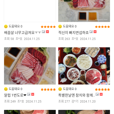
도움돼요 0
도움돼요 0
배꼽살 너무고급져요ㅜㅜ
적신이 빠지면섭하죠
조회 58
조*호
2024.11.25
조회 263
조*호
2024.11.25
도움돼요 0
도움돼요 0
알럽 1번도로❤
특별한날엔 참치와 함께..
조회 249
조*호
2024.11.25
조회 277
감*기
2024.11.20