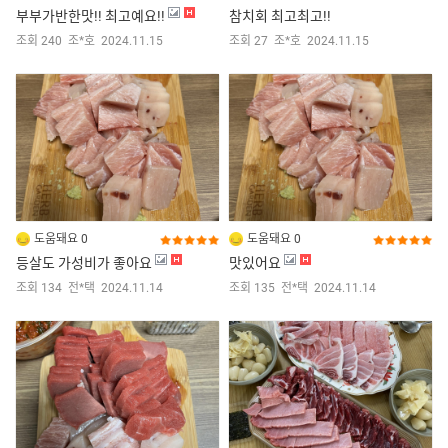
부부가반한맛!! 최고예요!!
참치회 최고최고!!
조회 240
조*호
2024.11.15
조회 27
조*호
2024.11.15
도움돼요 0
도움돼요 0
등살도 가성비가 좋아요
맛있어요
조회 134
전*택
2024.11.14
조회 135
전*택
2024.11.14