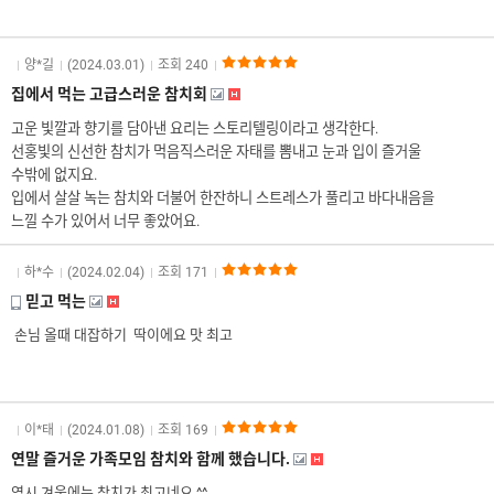
양*길
(2024.03.01)
조회 240
집에서 먹는 고급스러운 참치회
고운 빛깔과 향기를 담아낸 요리는 스토리텔링이라고 생각한다.
선홍빛의 신선한 참치가 먹음직스러운 자태를 뽐내고 눈과 입이 즐거울
수밖에 없지요.
입에서 살살 녹는 참치와 더불어 한잔하니 스트레스가 풀리고 바다내음을
느낄 수가 있어서 너무 좋았어요.
하*수
(2024.02.04)
조회 171
믿고 먹는
손님 올때 대잡하기 딱이에요 맛 최고
이*태
(2024.01.08)
조회 169
연말 즐거운 가족모임 참치와 함께 했습니다.
역시 겨울에는 참치가 최고네요 ^^